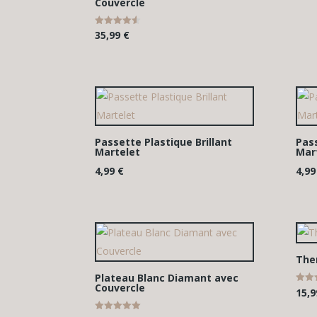
Couvercle
Note
35,99
€
4.50
sur 5
Passette Plastique Brillant
Pass
Martelet
Mar
4,99
€
4,9
The
Plateau Blanc Diamant avec
Couvercle
Note
15,
5.00
sur 