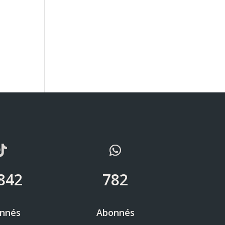
842
782
nnés
Abonnés