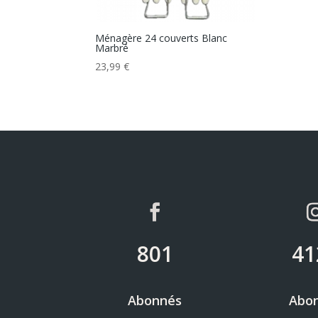
Ménagère 24 couverts Blanc
Marbré
23,99
€
801
41
Abonnés
Abo