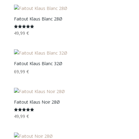
Faitout Klaus Blanc 28Ø
49,99
€
Note
5.00
sur 5
Faitout Klaus Blanc 32Ø
69,99
€
Faitout Klaus Noir 28Ø
49,99
€
Note
5.00
sur 5