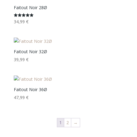
Faitout Noir 28Ø
34,99
€
Note
5.00
sur 5
Faitout Noir 32Ø
39,99
€
Faitout Noir 36Ø
47,99
€
1
2
→