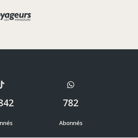
842
782
nnés
Abonnés