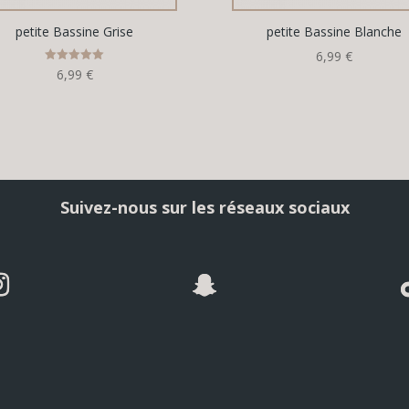
petite Bassine Grise
petite Bassine Blanche
6,99
€
Note
6,99
€
5.00
sur 5
Suivez-nous sur les réseaux sociaux