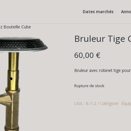
Dates marchés
Anno
z Bouteille Cube
Bruleur Tige 
60,00
€
Bruleur avec robinet tige pour
Rupture de stock
UGS :
B-1-2
Catégorie :
Équi