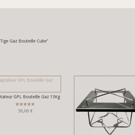
r Tige Gaz Bouteille Cube”
tateur GPL Bouteille Gaz 13Kg
Note
30,00
€
5.00
sur 5