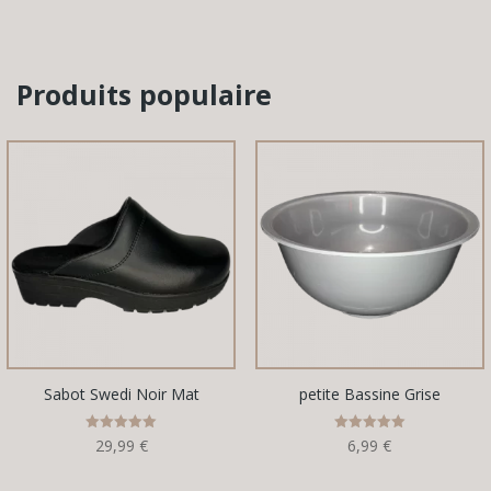
Produits populaire
Sabot Swedi Noir Mat
petite Bassine Grise
Note
Note
29,99
€
6,99
€
5.00
5.00
sur 5
sur 5