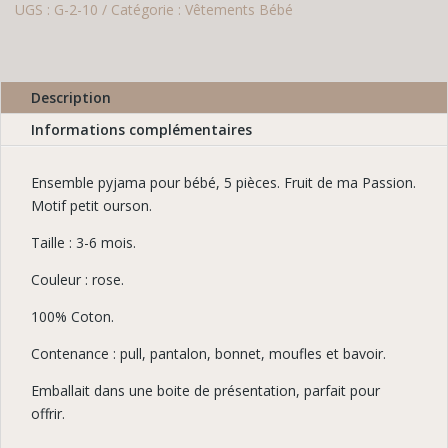
UGS :
G-2-10
Catégorie :
Vêtements Bébé
Bébé
Rose
5
Pièces
Description
Informations complémentaires
Ensemble pyjama pour bébé, 5 pièces. Fruit de ma Passion.
Motif petit ourson.
Taille : 3-6 mois.
Couleur : rose.
100% Coton.
Contenance : pull, pantalon, bonnet, moufles et bavoir.
Emballait dans une boite de présentation, parfait pour
offrir.