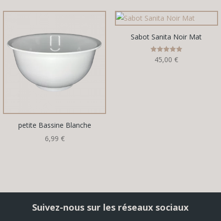
Sabot Sanita Noir Mat
Note
45,00
€
5.00
sur 5
petite Bassine Blanche
6,99
€
Suivez-nous sur les réseaux sociaux