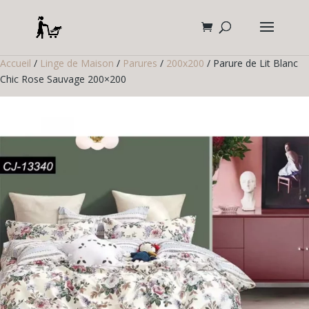
Accueil
/
Linge de Maison
/
Parures
/
200x200
/ Parure de Lit Blanc
Chic Rose Sauvage 200×200