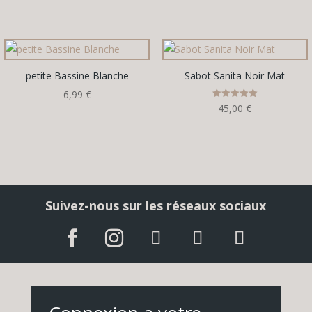
5.00
5.00
sur 5
sur 5
petite Bassine Blanche
Sabot Sanita Noir Mat
6,99
€
Note
45,00
€
5.00
sur 5
Suivez-nous sur les réseaux sociaux