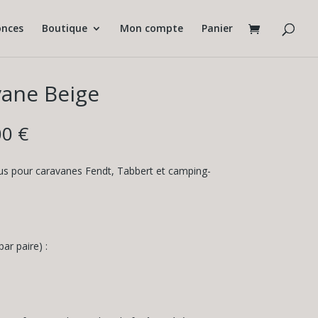
nces
Boutique
Mon compte
Panier
vane Beige
Plage
00
€
de
prix :
us pour caravanes Fendt, Tabbert et camping-
28,00 €
à
307,00 €
ar paire) :