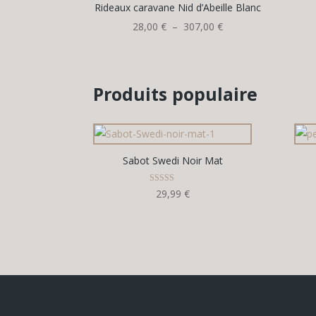
Rideaux caravane Nid d’Abeille Blanc
Plage
28,00
€
–
307,00
€
de
prix :
28,00 €
Produits populaire
à
307,00 €
Sabot Swedi Noir Mat
Note
29,99
€
5.00
sur 5