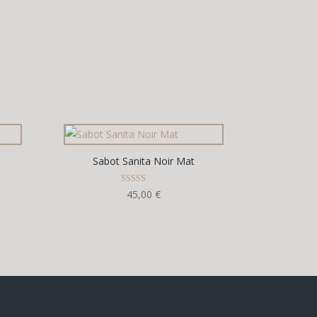
Sabot Sanita Noir Mat
Note
45,00
€
5.00
sur 5