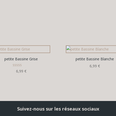
petite Bassine Grise
petite Bassine Blanche
6,99
€
Note
6,99
€
5.00
sur 5
Suivez-nous sur les réseaux sociaux