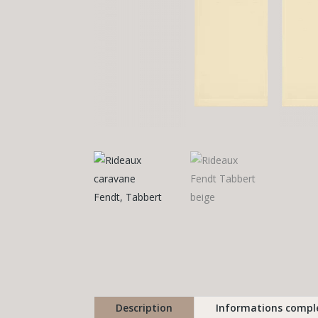
Description
Informations compl