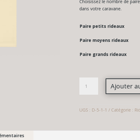
Choisissez le nombre de pair
dans votre caravane.
Paire petits rideaux
Paire moyens rideaux
Paire grands rideaux
quantité
Ajouter a
de
Rideaux
caravane
Beige
UGS :
D-5-1-1
Catégorie :
Ri
émentaires