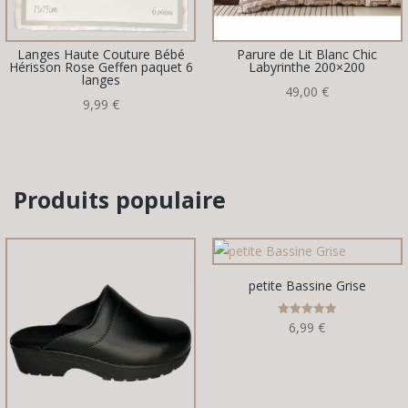
Langes Haute Couture Bébé
Parure de Lit Blanc Chic
Hérisson Rose Geffen paquet 6
Labyrinthe 200×200
langes
49,00
€
9,99
€
Produits populaire
petite Bassine Grise
Note
6,99
€
5.00
sur 5