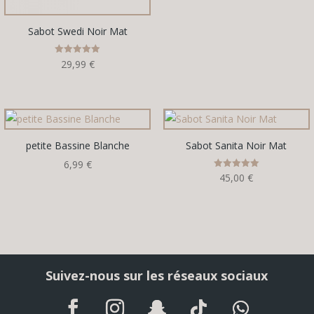
Sabot Swedi Noir Mat
Note
29,99
€
5.00
sur 5
petite Bassine Blanche
Sabot Sanita Noir Mat
6,99
€
Note
45,00
€
5.00
sur 5
Suivez-nous sur les réseaux sociaux